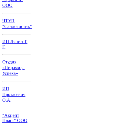
ООО
ЧТУП
"Санлогистик"
ИП Ляпич Т.
Г.
Студия
«Пирамида
Успеха»
ИП
Протасевич
О.А.
"Акцепт
Пласт" ООО