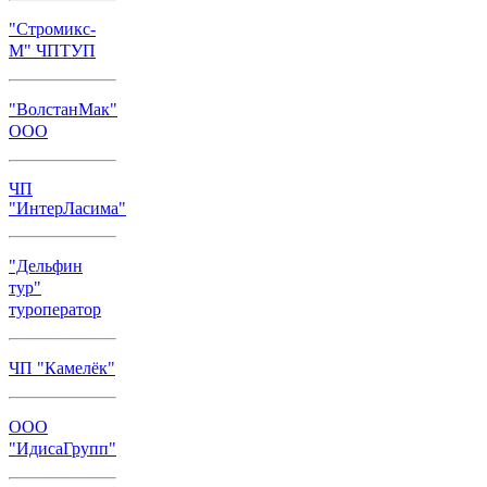
"Стромикс-
М" ЧПТУП
"ВолстанМак"
ООО
ЧП
"ИнтерЛасима"
"Дельфин
тур"
туроператор
ЧП "Камелёк"
ООО
"ИдисаГрупп"