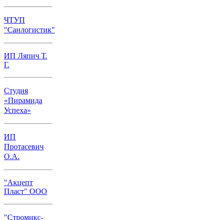
ЧТУП
"Санлогистик"
ИП Ляпич Т.
Г.
Студия
«Пирамида
Успеха»
ИП
Протасевич
О.А.
"Акцепт
Пласт" ООО
"Стромикс-