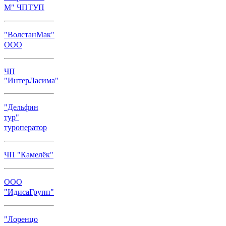
М" ЧПТУП
"ВолстанМак"
ООО
ЧП
"ИнтерЛасима"
"Дельфин
тур"
туроператор
ЧП "Камелёк"
ООО
"ИдисаГрупп"
"Лоренцо