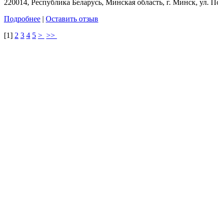
220014, Республика Беларусь, Минская область, г. Минск, ул. Поп
Подробнее
|
Оставить отзыв
[
1
]
2
3
4
5
>
>>