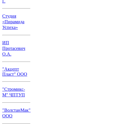
Г.
Студия
«Пирамида
Успеха»
ИП
Протасевич
О.А.
"Акцепт
Пласт" ООО
"Стромикс-
М" ЧПТУП
"ВолстанМак"
ООО