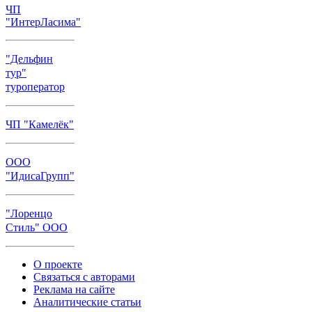
ЧП
"ИнтерЛасима"
"Дельфин
тур"
туроператор
ЧП "Камелёк"
ООО
"ИдисаГрупп"
"Лоренцо
Стиль" ООО
О проекте
Связаться с авторами
Реклама на сайте
Аналитические статьи