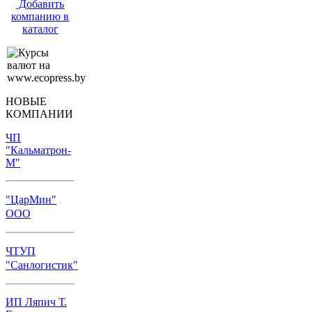
Добавить
компанию в
каталог
НОВЫЕ
КОМПАНИИ
ЧП
"Кальматрон-
М"
"ЦарМин"
ООО
ЧТУП
"Санлогистик"
ИП Ляпич Т.