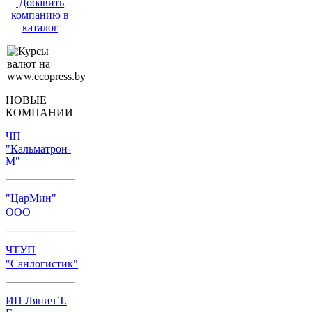
Добавить
компанию в
каталог
НОВЫЕ
КОМПАНИИ
ЧП
"Кальматрон-
М"
"ЦарМин"
ООО
ЧТУП
"Санлогистик"
ИП Ляпич Т.