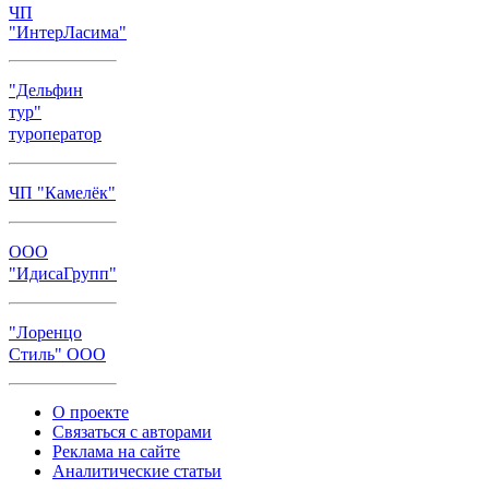
ЧП
"ИнтерЛасима"
"Дельфин
тур"
туроператор
ЧП "Камелёк"
ООО
"ИдисаГрупп"
"Лоренцо
Стиль" ООО
О проекте
Связаться с авторами
Реклама на сайте
Аналитические статьи