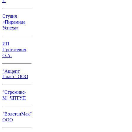
Г.
Студия
«Пирамида
Успеха»
ИП
Протасевич
О.А.
"Акцепт
Пласт" ООО
"Стромикс-
М" ЧПТУП
"ВолстанМак"
ООО