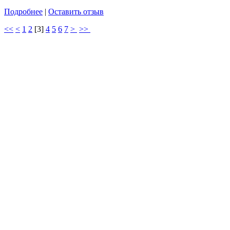
Подробнее
|
Оставить отзыв
<<
<
1
2
[
3
]
4
5
6
7
>
>>