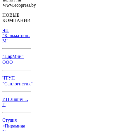
НОВЫЕ
КОМПАНИИ
ЧП
"Кальматрон-
М"
"ЦарМин"
ООО
ЧТУП
"Санлогистик"
ИП Ляпич Т.
Г.
Студия
«Пирамида