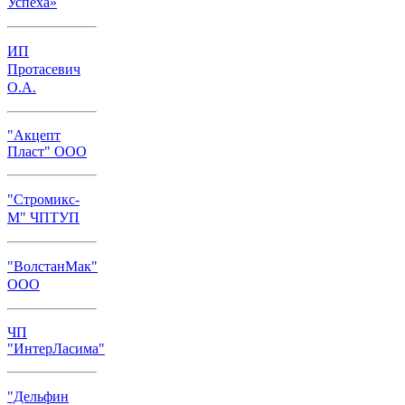
Успеха»
ИП
Протасевич
О.А.
"Акцепт
Пласт" ООО
"Стромикс-
М" ЧПТУП
"ВолстанМак"
ООО
ЧП
"ИнтерЛасима"
"Дельфин