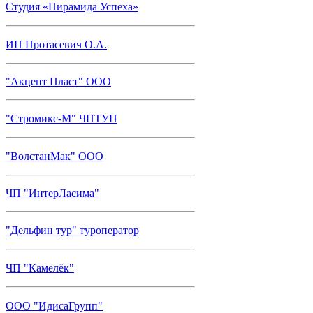
Студия «Пирамида Успеха»
ИП Протасевич О.А.
"Акцепт Пласт" ООО
"Стромикс-М" ЧПТУП
"ВолстанМак" ООО
ЧП "ИнтерЛасима"
"Дельфин тур" туроператор
ЧП "Камелёк"
ООО "ИдисаГрупп"