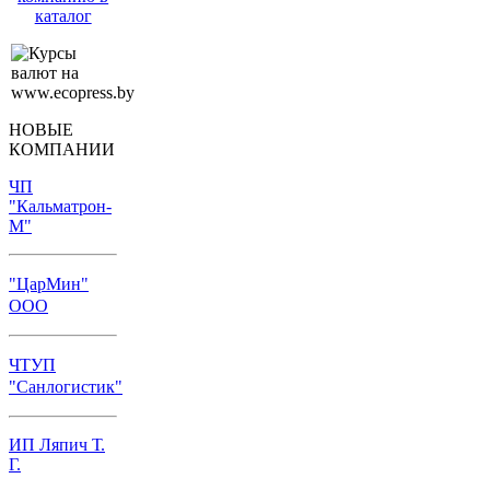
каталог
НОВЫЕ
КОМПАНИИ
ЧП
"Кальматрон-
М"
"ЦарМин"
ООО
ЧТУП
"Санлогистик"
ИП Ляпич Т.
Г.