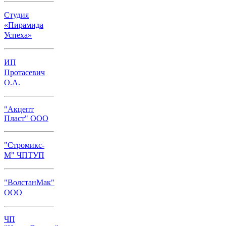
Студия
«Пирамида
Успеха»
ИП
Протасевич
О.А.
"Акцепт
Пласт" ООО
"Стромикс-
М" ЧПТУП
"ВолстанМак"
ООО
ЧП