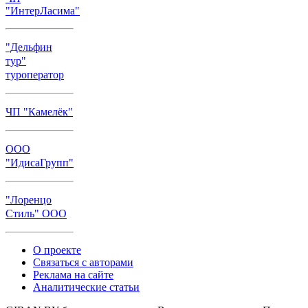
"ИнтерЛасима"
"Дельфин
тур"
туроператор
ЧП "Камелёк"
ООО
"ИдисаГрупп"
"Лоренцо
Стиль" ООО
О проекте
Связаться с авторами
Реклама на сайте
Аналитические статьи