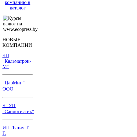
компанию в
каталог
НОВЫЕ
КОМПАНИИ
ЧП
"Кальматрон-
М"
"ЦарМин"
ООО
ЧТУП
"Санлогистик"
ИП Ляпич Т.
Г.