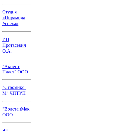
Студия
«Пирамида
Успеха»
ИП
Протасевич
О.А.
"Акцепт
Пласт" ООО
"Стромикс-
М" ЧПТУП
"ВолстанМак"
ООО
ЧП