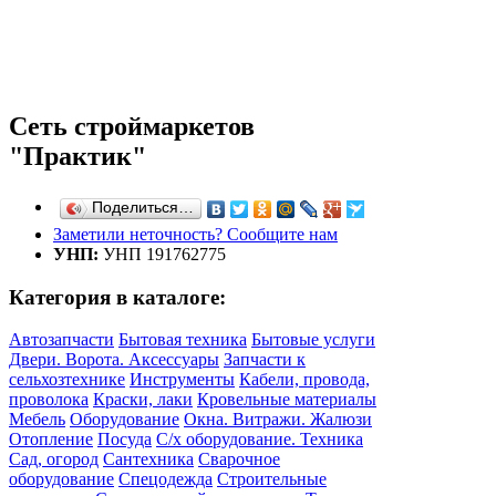
Сеть строймаркетов
"Практик"
Поделиться…
Заметили неточность? Сообщите нам
УНП:
УНП 191762775
Категория в каталоге:
Автозапчасти
Бытовая техника
Бытовые услуги
Двери. Ворота. Аксессуары
Запчасти к
сельхозтехнике
Инструменты
Кабели, провода,
проволока
Краски, лаки
Кровельные материалы
Мебель
Оборудование
Окна. Витражи. Жалюзи
Отопление
Посуда
С/х оборудование. Техника
Сад, огород
Сантехника
Сварочное
оборудование
Спецодежда
Строительные