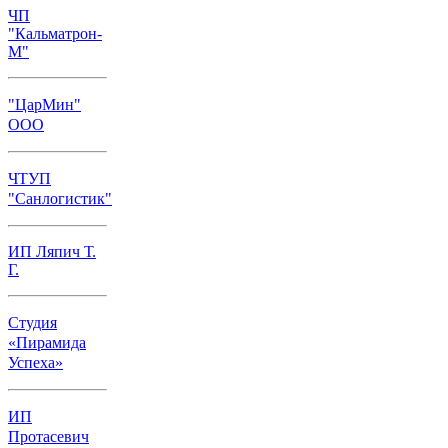
ЧП
"Кальматрон-
М"
"ЦарМин"
ООО
ЧТУП
"Санлогистик"
ИП Ляпич Т.
Г.
Студия
«Пирамида
Успеха»
ИП
Протасевич