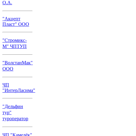
О.А.
"Акцепт
Пласт" ООО
"Стромикс-
М" ЧПТУП
"ВолстанМак"
ООО
ЧП
"ИнтерЛасима"
"Дельфин
тур"
туроператор
ЧП "Камелёк"