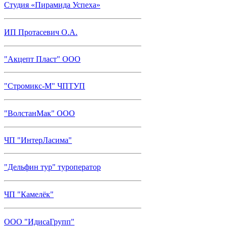
Студия «Пирамида Успеха»
ИП Протасевич О.А.
"Акцепт Пласт" ООО
"Стромикс-М" ЧПТУП
"ВолстанМак" ООО
ЧП "ИнтерЛасима"
"Дельфин тур" туроператор
ЧП "Камелёк"
ООО "ИдисаГрупп"