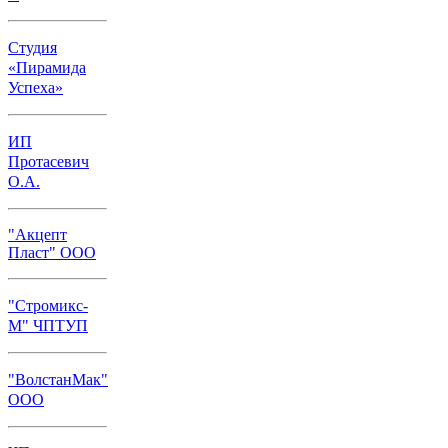
Студия
«Пирамида
Успеха»
ИП
Протасевич
О.А.
"Акцепт
Пласт" ООО
"Стромикс-
М" ЧПТУП
"ВолстанМак"
ООО