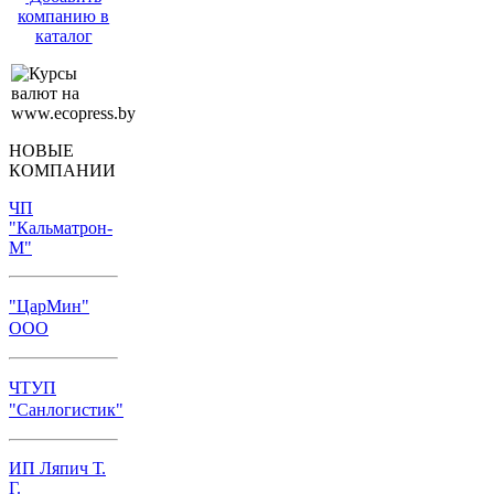
компанию в
каталог
НОВЫЕ
КОМПАНИИ
ЧП
"Кальматрон-
М"
"ЦарМин"
ООО
ЧТУП
"Санлогистик"
ИП Ляпич Т.
Г.