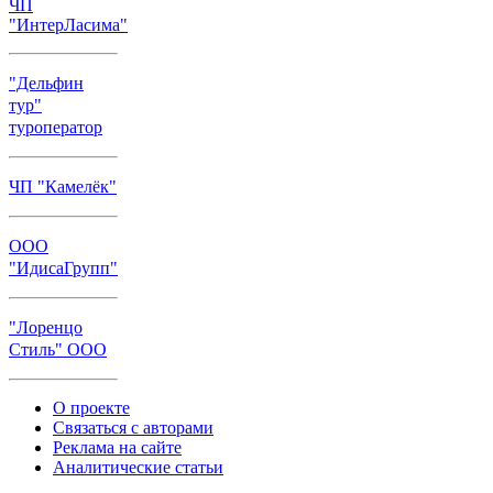
ЧП
"ИнтерЛасима"
"Дельфин
тур"
туроператор
ЧП "Камелёк"
ООО
"ИдисаГрупп"
"Лоренцо
Стиль" ООО
О проекте
Связаться с авторами
Реклама на сайте
Аналитические статьи