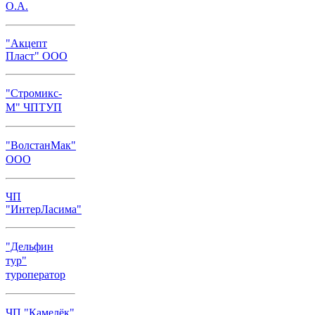
О.А.
"Акцепт
Пласт" ООО
"Стромикс-
М" ЧПТУП
"ВолстанМак"
ООО
ЧП
"ИнтерЛасима"
"Дельфин
тур"
туроператор
ЧП "Камелёк"