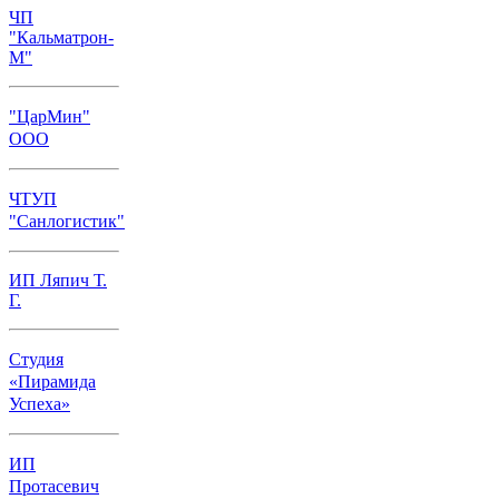
ЧП
"Кальматрон-
М"
"ЦарМин"
ООО
ЧТУП
"Санлогистик"
ИП Ляпич Т.
Г.
Студия
«Пирамида
Успеха»
ИП
Протасевич