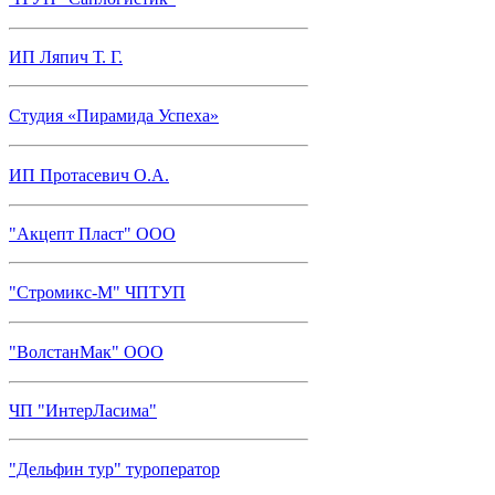
ИП Ляпич Т. Г.
Студия «Пирамида Успеха»
ИП Протасевич О.А.
"Акцепт Пласт" ООО
"Стромикс-М" ЧПТУП
"ВолстанМак" ООО
ЧП "ИнтерЛасима"
"Дельфин тур" туроператор