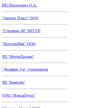
ИП Протасевич О.А.
"Акцепт Пласт" ООО
"Стромикс-М" ЧПТУП
"ВолстанМак" ООО
ЧП "ИнтерЛасима"
"Дельфин тур" туроператор
ЧП "Камелёк"
ООО "ИдисаГрупп"