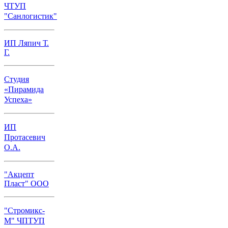
ЧТУП
"Санлогистик"
ИП Ляпич Т.
Г.
Студия
«Пирамида
Успеха»
ИП
Протасевич
О.А.
"Акцепт
Пласт" ООО
"Стромикс-
М" ЧПТУП