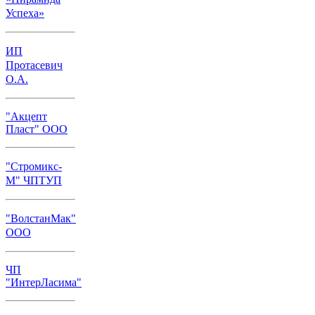
Успеха»
ИП
Протасевич
О.А.
"Акцепт
Пласт" ООО
"Стромикс-
М" ЧПТУП
"ВолстанМак"
ООО
ЧП
"ИнтерЛасима"