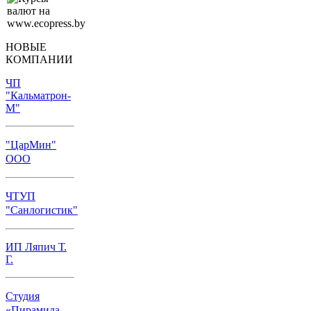
НОВЫЕ
КОМПАНИИ
ЧП
"Кальматрон-
М"
"ЦарМин"
ООО
ЧТУП
"Санлогистик"
ИП Ляпич Т.
Г.
Студия
«Пирамида