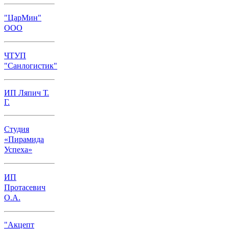
"ЦарМин"
ООО
ЧТУП
"Санлогистик"
ИП Ляпич Т.
Г.
Студия
«Пирамида
Успеха»
ИП
Протасевич
О.А.
"Акцепт