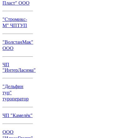
Пласт" ООО
"Стромикс-
М" ЧПТУП
"ВолстанМак"
ООО
ЧП
"ИнтерЛасима"
"Дельфин
тур"
туроператор
ЧП "Камелёк"
ООО