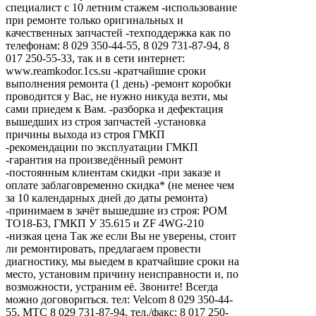
специалист с 10 летним стажем -использование
при ремонте только оригинальных и
качественных запчастей -техподдержка как по
телефонам: 8 029 350-44-55, 8 029 731-87-94, 8
017 250-55-33, так и в сети интернет:
www.reamkodor.1cs.su -кратчайшие сроки
выполнения ремонта (1 день) -ремонт коробки
проводится у Вас, не нужно никуда везти, мы
сами приедем к Вам. -разборка и дефектация
вышедших из строя запчастей -установка
причины выхода из строя ГМКП
-рекомендации по эксплуатации ГМКП
-гарантия на произведённый ремонт
-постоянным клиентам скидки -при заказе и
оплате заблаговременно скидка* (не менее чем
за 10 календарных дней до даты ремонта)
-принимаем в зачёт вышедшие из строя: РОМ
ТО18-Б3, ГМКП У 35.615 и ZF 4WG-210
-низкая цена Так же если Вы не уверены, стоит
ли ремонтировать, предлагаем провести
диагностику, мы выедем в кратчайшие сроки на
место, установим причину неисправности и, по
возможности, устраним её. Звоните! Всегда
можно договориться. тел: Velcom 8 029 350-44-
55, МТС 8 029 731-87-94, тел./факс: 8 017 250-