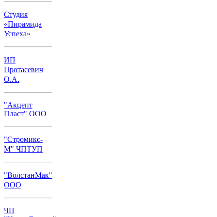
Студия
«Пирамида
Успеха»
ИП
Протасевич
О.А.
"Акцепт
Пласт" ООО
"Стромикс-
М" ЧПТУП
"ВолстанМак"
ООО
ЧП