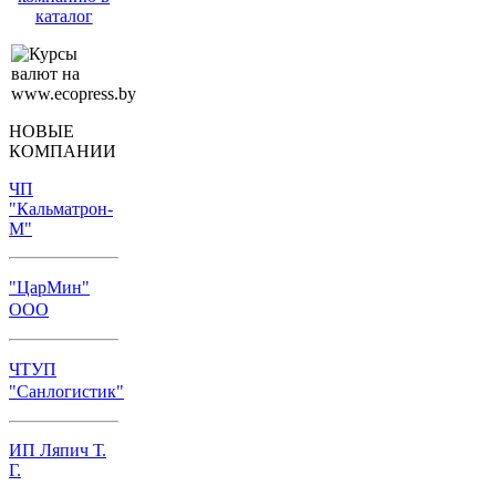
каталог
НОВЫЕ
КОМПАНИИ
ЧП
"Кальматрон-
М"
"ЦарМин"
ООО
ЧТУП
"Санлогистик"
ИП Ляпич Т.
Г.