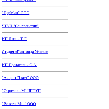
"ЦарМин" ООО
ЧТУП "Санлогистик"
ИП Ляпич Т. Г.
Студия «Пирамида Успеха»
ИП Протасевич О.А.
"Акцепт Пласт" ООО
"Стромикс-М" ЧПТУП
"ВолстанМак" ООО