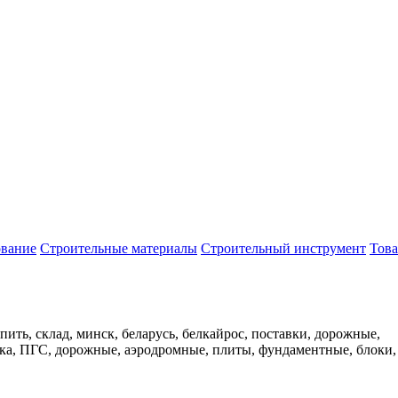
вание
Строительные материалы
Строительный инструмент
Тов
пить, склад, минск, беларусь, белкайрос, поставки, дорожные,
ошка, ПГС, дорожные, аэродромные, плиты, фундаментные, блоки,