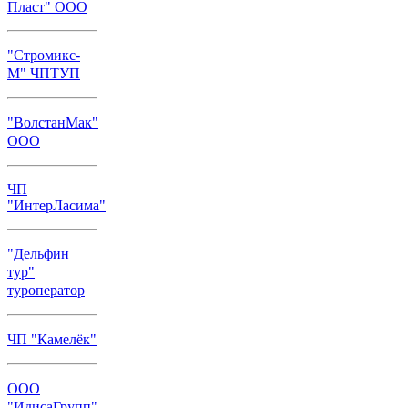
Пласт" ООО
"Стромикс-
М" ЧПТУП
"ВолстанМак"
ООО
ЧП
"ИнтерЛасима"
"Дельфин
тур"
туроператор
ЧП "Камелёк"
ООО
"ИдисаГрупп"