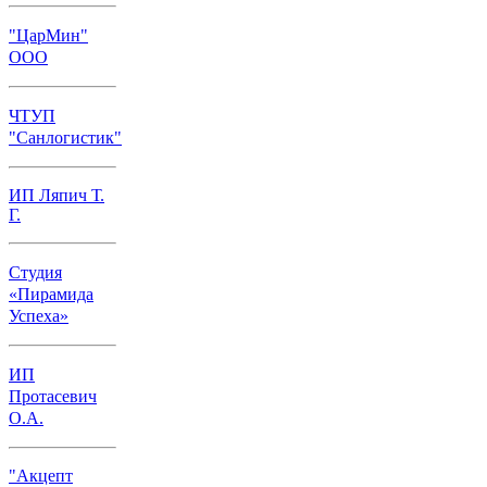
"ЦарМин"
ООО
ЧТУП
"Санлогистик"
ИП Ляпич Т.
Г.
Студия
«Пирамида
Успеха»
ИП
Протасевич
О.А.
"Акцепт