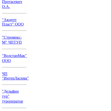
Протасевич
О.А.
"Акцепт
Пласт" ООО
"Стромикс-
М" ЧПТУП
"ВолстанМак"
ООО
ЧП
"ИнтерЛасима"
"Дельфин
тур"
туроператор