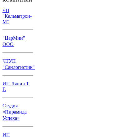
ЧП
"Кальматрон-
М"
"ЦарМин"
ООО
ЧТУП
"Санлогистик"
ИП Ляпич Т.
Г.
Студия
«Пирамида
Успеха»
ИП