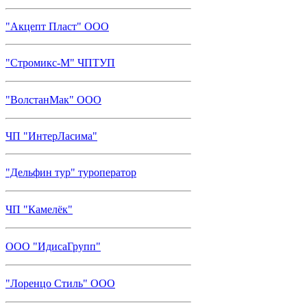
"Акцепт Пласт" ООО
"Стромикс-М" ЧПТУП
"ВолстанМак" ООО
ЧП "ИнтерЛасима"
"Дельфин тур" туроператор
ЧП "Камелёк"
ООО "ИдисаГрупп"
"Лоренцо Стиль" ООО