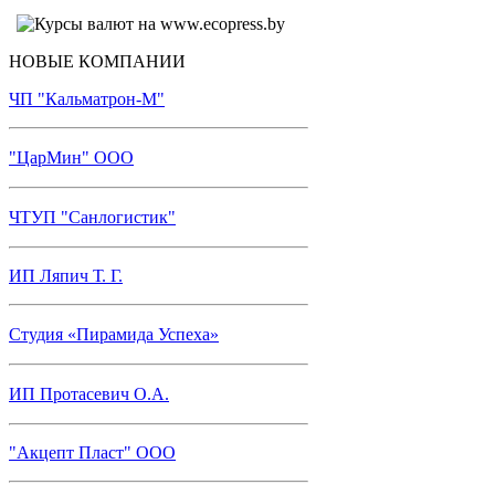
НОВЫЕ КОМПАНИИ
ЧП "Кальматрон-М"
"ЦарМин" ООО
ЧТУП "Санлогистик"
ИП Ляпич Т. Г.
Студия «Пирамида Успеха»
ИП Протасевич О.А.
"Акцепт Пласт" ООО