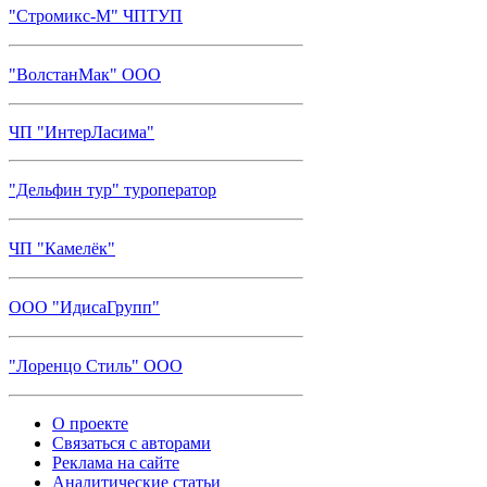
"Стромикс-М" ЧПТУП
"ВолстанМак" ООО
ЧП "ИнтерЛасима"
"Дельфин тур" туроператор
ЧП "Камелёк"
ООО "ИдисаГрупп"
"Лоренцо Стиль" ООО
О проекте
Связаться с авторами
Реклама на сайте
Аналитические статьи