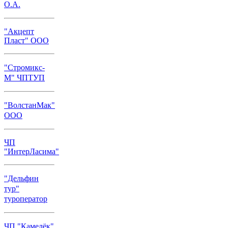
О.А.
"Акцепт
Пласт" ООО
"Стромикс-
М" ЧПТУП
"ВолстанМак"
ООО
ЧП
"ИнтерЛасима"
"Дельфин
тур"
туроператор
ЧП "Камелёк"