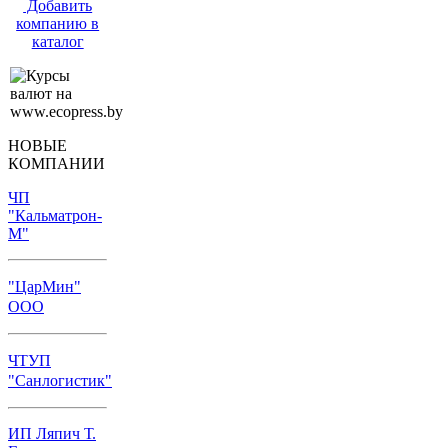
Добавить
компанию в
каталог
НОВЫЕ
КОМПАНИИ
ЧП
"Кальматрон-
М"
"ЦарМин"
ООО
ЧТУП
"Санлогистик"
ИП Ляпич Т.