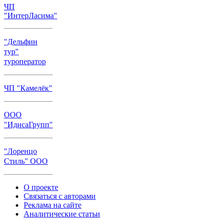
ЧП
"ИнтерЛасима"
"Дельфин
тур"
туроператор
ЧП "Камелёк"
ООО
"ИдисаГрупп"
"Лоренцо
Стиль" ООО
О проекте
Связаться с авторами
Реклама на сайте
Аналитические статьи