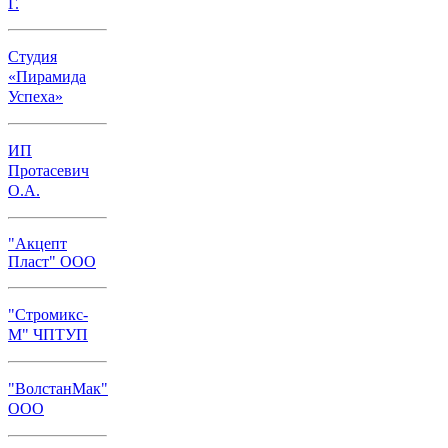
Г.
Студия
«Пирамида
Успеха»
ИП
Протасевич
О.А.
"Акцепт
Пласт" ООО
"Стромикс-
М" ЧПТУП
"ВолстанМак"
ООО