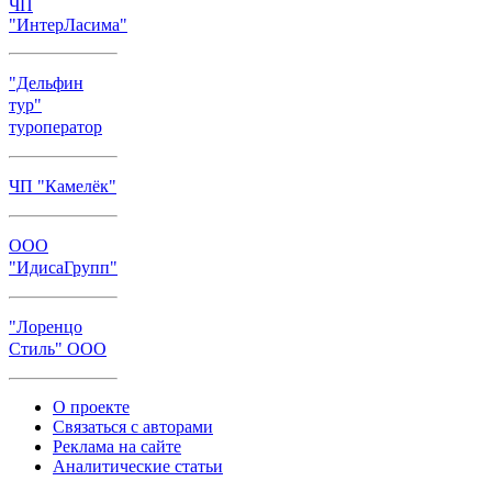
ЧП
"ИнтерЛасима"
"Дельфин
тур"
туроператор
ЧП "Камелёк"
ООО
"ИдисаГрупп"
"Лоренцо
Стиль" ООО
О проекте
Связаться с авторами
Реклама на сайте
Аналитические статьи