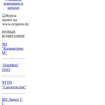
компанию в
каталог
НОВЫЕ
КОМПАНИИ
ЧП
"Кальматрон-
М"
"ЦарМин"
ООО
ЧТУП
"Санлогистик"
ИП Ляпич Т.
Г.