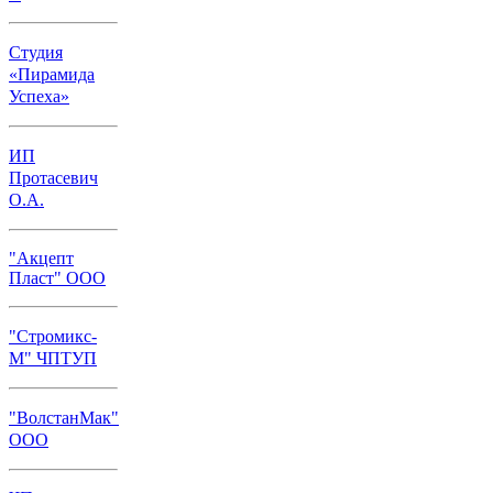
Студия
«Пирамида
Успеха»
ИП
Протасевич
О.А.
"Акцепт
Пласт" ООО
"Стромикс-
М" ЧПТУП
"ВолстанМак"
ООО