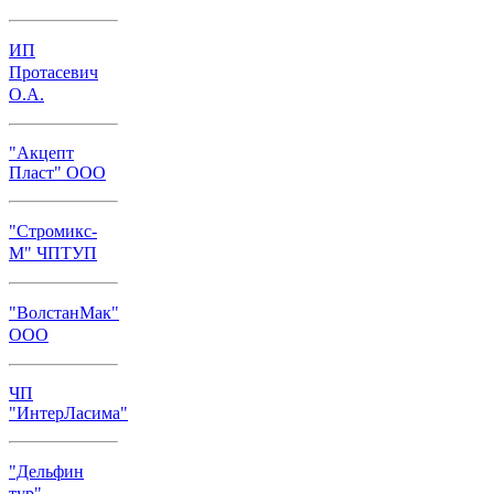
ИП
Протасевич
О.А.
"Акцепт
Пласт" ООО
"Стромикс-
М" ЧПТУП
"ВолстанМак"
ООО
ЧП
"ИнтерЛасима"
"Дельфин
тур"