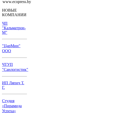
НОВЫЕ
КОМПАНИИ
ЧП
"Кальматрон-
М"
"ЦарМин"
ООО
ЧТУП
"Санлогистик"
ИП Ляпич Т.
Г.
Студия
«Пирамида
Успеха»