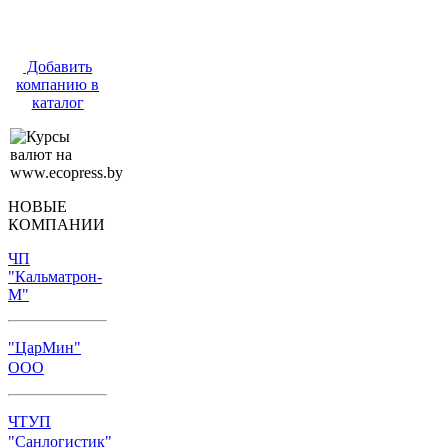
Добавить
компанию в
каталог
НОВЫЕ
КОМПАНИИ
ЧП
"Кальматрон-
М"
"ЦарМин"
ООО
ЧТУП
"Санлогистик"