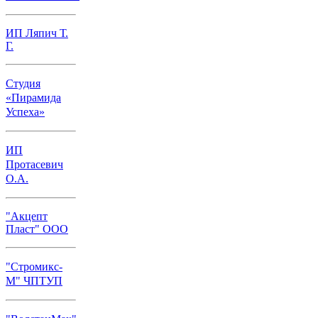
ИП Ляпич Т.
Г.
Студия
«Пирамида
Успеха»
ИП
Протасевич
О.А.
"Акцепт
Пласт" ООО
"Стромикс-
М" ЧПТУП