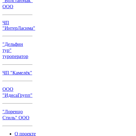
"ВолстанМак"
ООО
ЧП
"ИнтерЛасима"
"Дельфин
тур"
туроператор
ЧП "Камелёк"
ООО
"ИдисаГрупп"
"Лоренцо
Стиль" ООО
О проекте