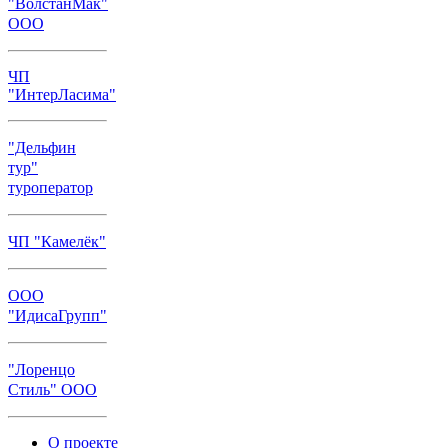
"ВолстанМак"
ООО
ЧП
"ИнтерЛасима"
"Дельфин
тур"
туроператор
ЧП "Камелёк"
ООО
"ИдисаГрупп"
"Лоренцо
Стиль" ООО
О проекте