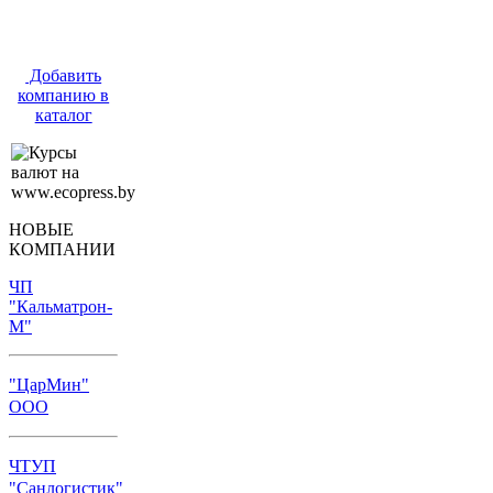
Добавить
компанию в
каталог
НОВЫЕ
КОМПАНИИ
ЧП
"Кальматрон-
М"
"ЦарМин"
ООО
ЧТУП
"Санлогистик"