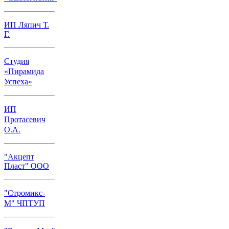
ИП Ляпич Т.
Г.
Студия
«Пирамида
Успеха»
ИП
Протасевич
О.А.
"Акцепт
Пласт" ООО
"Стромикс-
М" ЧПТУП