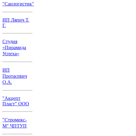
"Санлогистик"
ИП Ляпич Т.
Г.
Студия
«Пирамида
Успеха»
ИП
Протасевич
О.А.
"Акцепт
Пласт" ООО
"Стромикс-
М" ЧПТУП