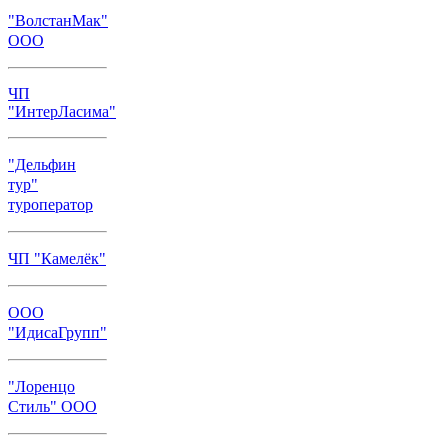
"ВолстанМак"
ООО
ЧП
"ИнтерЛасима"
"Дельфин
тур"
туроператор
ЧП "Камелёк"
ООО
"ИдисаГрупп"
"Лоренцо
Стиль" ООО