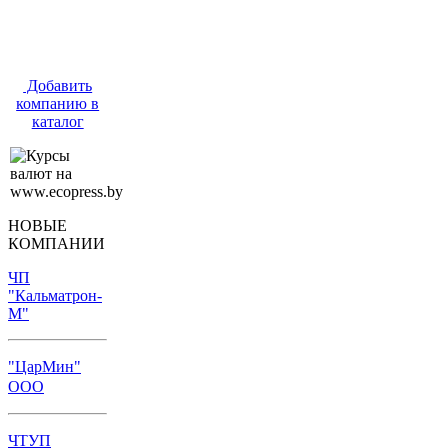
Добавить
компанию в
каталог
НОВЫЕ
КОМПАНИИ
ЧП
"Кальматрон-
М"
"ЦарМин"
ООО
ЧТУП