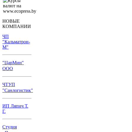
НОВЫЕ
КОМПАНИИ
ЧП
"Кальматрон-
М"
"ЦарМин"
ООО
ЧТУП
"Санлогистик"
ИП Ляпич Т.
Г.
Студия