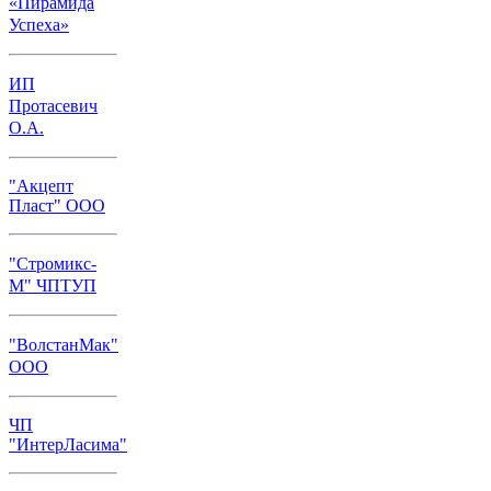
«Пирамида
Успеха»
ИП
Протасевич
О.А.
"Акцепт
Пласт" ООО
"Стромикс-
М" ЧПТУП
"ВолстанМак"
ООО
ЧП
"ИнтерЛасима"