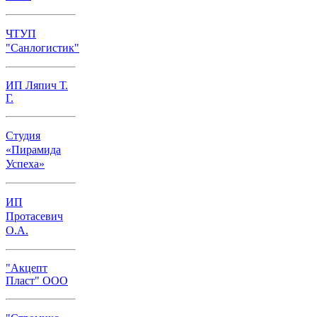
ЧТУП
"Санлогистик"
ИП Ляпич Т.
Г.
Студия
«Пирамида
Успеха»
ИП
Протасевич
О.А.
"Акцепт
Пласт" ООО