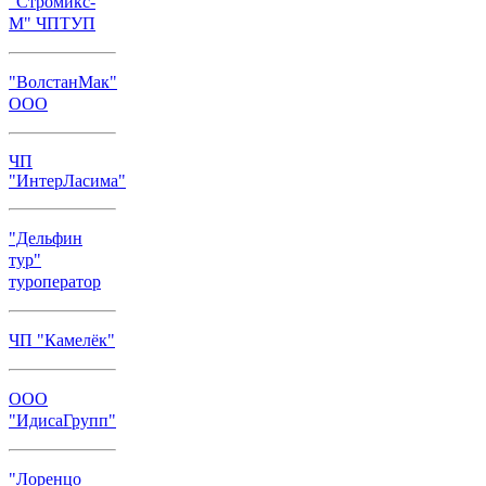
"Стромикс-
М" ЧПТУП
"ВолстанМак"
ООО
ЧП
"ИнтерЛасима"
"Дельфин
тур"
туроператор
ЧП "Камелёк"
ООО
"ИдисаГрупп"
"Лоренцо