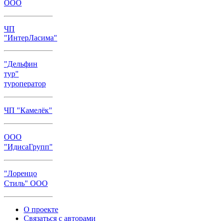
ООО
ЧП
"ИнтерЛасима"
"Дельфин
тур"
туроператор
ЧП "Камелёк"
ООО
"ИдисаГрупп"
"Лоренцо
Стиль" ООО
О проекте
Связаться с авторами