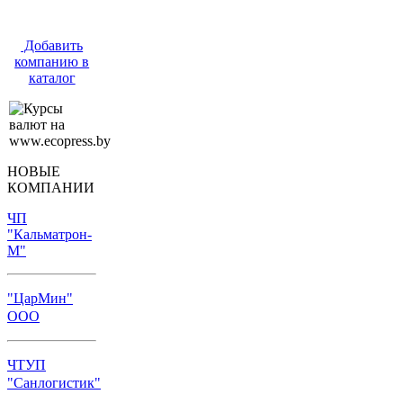
Добавить
компанию в
каталог
НОВЫЕ
КОМПАНИИ
ЧП
"Кальматрон-
М"
"ЦарМин"
ООО
ЧТУП
"Санлогистик"