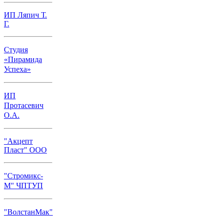
ИП Ляпич Т.
Г.
Студия
«Пирамида
Успеха»
ИП
Протасевич
О.А.
"Акцепт
Пласт" ООО
"Стромикс-
М" ЧПТУП
"ВолстанМак"