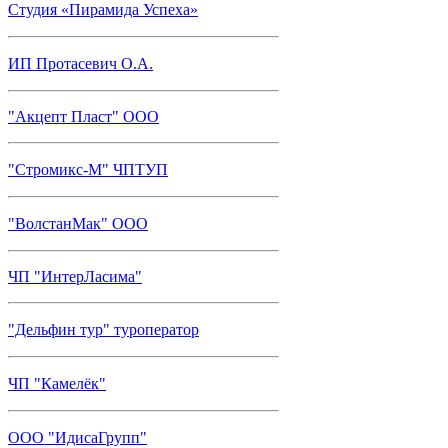
Студия «Пирамида Успеха»
ИП Протасевич О.А.
"Акцепт Пласт" ООО
"Стромикс-М" ЧПТУП
"ВолстанМак" ООО
ЧП "ИнтерЛасима"
"Дельфин тур" туроператор
ЧП "Камелёк"
ООО "ИдисаГрупп"