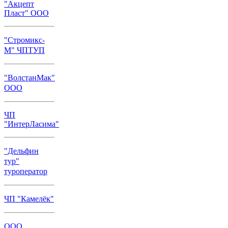
"Акцепт
Пласт" ООО
"Стромикс-
М" ЧПТУП
"ВолстанМак"
ООО
ЧП
"ИнтерЛасима"
"Дельфин
тур"
туроператор
ЧП "Камелёк"
ООО