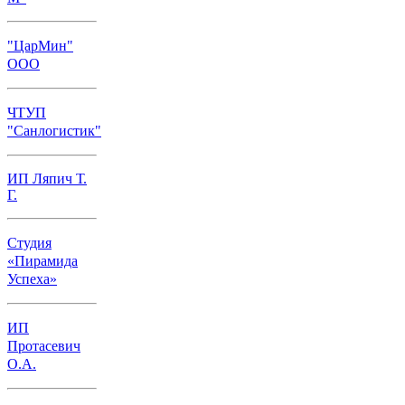
"ЦарМин"
ООО
ЧТУП
"Санлогистик"
ИП Ляпич Т.
Г.
Студия
«Пирамида
Успеха»
ИП
Протасевич
О.А.