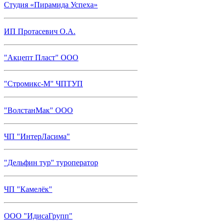
Студия «Пирамида Успеха»
ИП Протасевич О.А.
"Акцепт Пласт" ООО
"Стромикс-М" ЧПТУП
"ВолстанМак" ООО
ЧП "ИнтерЛасима"
"Дельфин тур" туроператор
ЧП "Камелёк"
ООО "ИдисаГрупп"