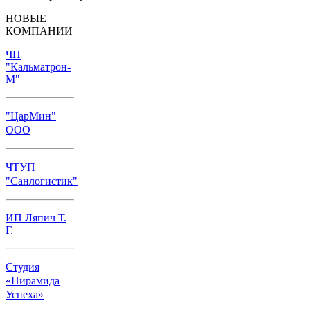
НОВЫЕ
КОМПАНИИ
ЧП
"Кальматрон-
М"
"ЦарМин"
ООО
ЧТУП
"Санлогистик"
ИП Ляпич Т.
Г.
Студия
«Пирамида
Успеха»