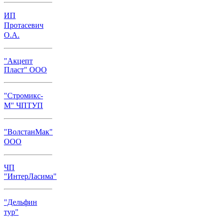
ИП
Протасевич
О.А.
"Акцепт
Пласт" ООО
"Стромикс-
М" ЧПТУП
"ВолстанМак"
ООО
ЧП
"ИнтерЛасима"
"Дельфин
тур"