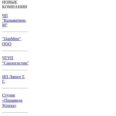
НОВЫЕ
КОМПАНИИ
ЧП
"Кальматрон-
М"
"ЦарМин"
ООО
ЧТУП
"Санлогистик"
ИП Ляпич Т.
Г.
Студия
«Пирамида
Успеха»