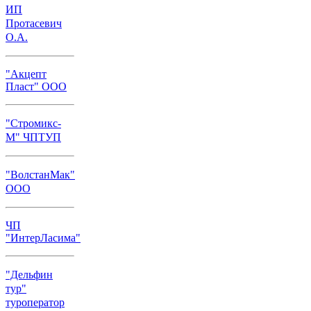
ИП
Протасевич
О.А.
"Акцепт
Пласт" ООО
"Стромикс-
М" ЧПТУП
"ВолстанМак"
ООО
ЧП
"ИнтерЛасима"
"Дельфин
тур"
туроператор