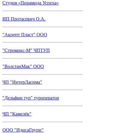
Студия «Пирамида Успеха»
ИП Протасевич О.А.
"Акцепт Пласт" ООО
"Стромикс-М" ЧПТУП
"ВолстанМак" ООО
ЧП "ИнтерЛасима"
"Дельфин тур" туроператор
ЧП "Камелёк"
ООО "ИдисаГрупп"