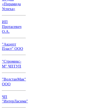
«Пирамида
Успеха»
ИП
Протасевич
О.А.
"Акцепт
Пласт" ООО
"Стромикс-
М" ЧПТУП
"ВолстанМак"
ООО
ЧП
"ИнтерЛасима"