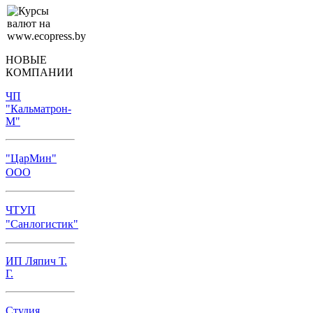
НОВЫЕ
КОМПАНИИ
ЧП
"Кальматрон-
М"
"ЦарМин"
ООО
ЧТУП
"Санлогистик"
ИП Ляпич Т.
Г.
Студия