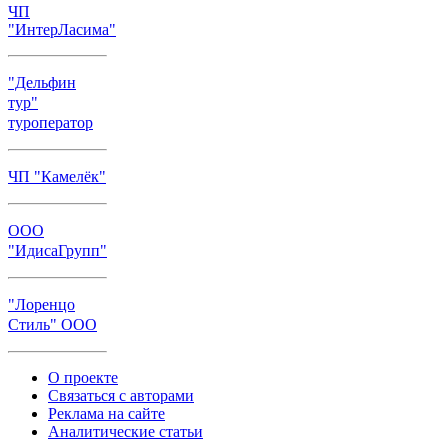
ЧП
"ИнтерЛасима"
"Дельфин
тур"
туроператор
ЧП "Камелёк"
ООО
"ИдисаГрупп"
"Лоренцо
Стиль" ООО
О проекте
Связаться с авторами
Реклама на сайте
Аналитические статьи