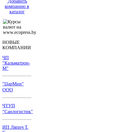
Добавить
компанию в
каталог
НОВЫЕ
КОМПАНИИ
ЧП
"Кальматрон-
М"
"ЦарМин"
ООО
ЧТУП
"Санлогистик"
ИП Ляпич Т.