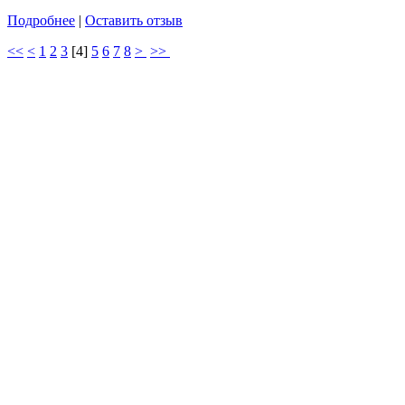
Подробнее
|
Оставить отзыв
<<
<
1
2
3
[
4
]
5
6
7
8
>
>>