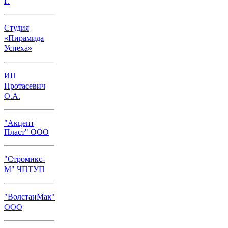
Г.
Студия
«Пирамида
Успеха»
ИП
Протасевич
О.А.
"Акцепт
Пласт" ООО
"Стромикс-
М" ЧПТУП
"ВолстанМак"
ООО