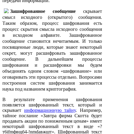
передачи информации.
Зашифрованное сообщение
скрывает
смысл исходного (открытого) сообщения.
Таким образом, процесс шифрования есть
процесс скрытия смысла исходного сообщения
в исходном алфавите. Зашифрованное
сообщение становится нечитаемым. И только
посвященные люди, которые знают некоторый
секрет, могут расшифровать зашифрованное
сообщение. В дальнейшем процессы
шифрования и расшифровки мы будем
объединять одним словом «шифрование» или
оговаривать эти процессы отдельно. Вопросами
построения систем шифрования занимается
наука под названием криптография.
В результате применения шифрования
появляется шифрованный текст, который и
скрывает
информационную тайну
. Например,
тайное послание «Завтра фирма Скотта будет
продавать акции по пониженным ценам» имеет
некоторый шифрованный текст в виде «?
т6ifmфвщб4-!nmdавжшт». Шифрованный текст