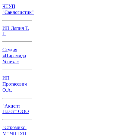
ЧТУП
"Санлогистик"
ИП Ляпич Т.
Г.
Студия
«Пирамида
Успеха»
ИП
Протасевич
О.А.
"Акцепт
Пласт" ООО
"Стромикс-
М" ЧПТУП