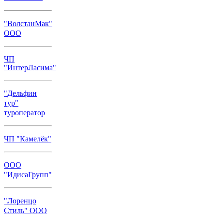
"ВолстанМак"
ООО
ЧП
"ИнтерЛасима"
"Дельфин
тур"
туроператор
ЧП "Камелёк"
ООО
"ИдисаГрупп"
"Лоренцо
Стиль" ООО