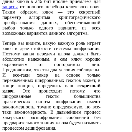
длина ключа в 246 бит вполне приемлема для
защиты
от полного перебора ключевого поля.
Таким образом, ключ — это секретный
параметр алгоритма криптографического
преобразования данных, обеспечивающий
выбор только одного варианта из всех
возможных вариантов данного алгоритма.
Теперь вы видите, какую важную роль играет
ключ в деле стойкости системы шифрования.
Поэтому канал передачи ключа должен быть
абсолютно надежным, а сам ключ хорошо
охраняемым от посторонних лиц.
Предположим, что эти два условия соблюдены.
И все-таки хакер на основе только
перехваченных шифрованных текстов может, в
конце концов, определить ваш
секретный
ключ
. Это происходит потому, что
шифрованные тексты большинства
практических систем шифрования имеют
закономерность, трудно определяемую, но все-
таки закономерность. В дальнейшем процесс
хакерского расшифрования сообщений без
предварительного знания ключа будем называть
процессом дешифрования.