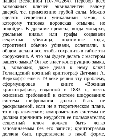
нашей Вселенной (1077≈2264). Перебор всех
возможных ключей эквивалентен взлому
дверей, т.е. применению грубой силы. Можно
сделать секретный уникальный замок, к
которому типовая воровская отмычка не
подойдет. В древние времена, когда монархи,
удельные князья или графы создавали
секретные убежища, подземные ходы,
строителей обычно убивали, ослепляли, в
общем, делали все, чтобы сохранить в тайне эти
сооружения. А что вы будете делать с мастером
вашего замка? Он же знает конструкцию замка,
и, возможно, даже делал к нему ключ!
Голландский военный криптограф Датчман А.
Керкхоффс еще в 19 веке решил эту проблему,
сформулировав в книге «Военная
криптография», изданной в 1883 г., шесть
основных требований к системе шифрования:
система шифрования должна быть не
раскрываемой, если не в теоретическом плане,
то в практическом; компрометация системы не
должна причинять неудобств ее пользователям;
секретный ключ должен быть легко
запоминаемым без его записи; криптограмма
должна быть представлена в такой форме,