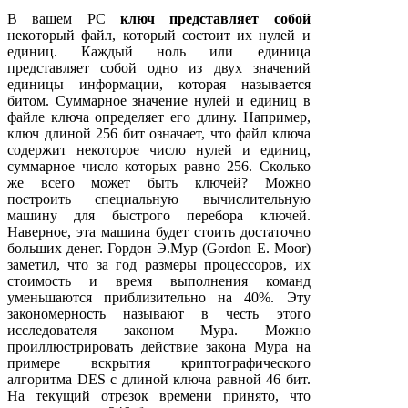
В вашем РС
ключ представляет собой
некоторый файл, который состоит их нулей и
единиц. Каждый ноль или единица
представляет собой одно из двух значений
единицы информации, которая называется
битом. Суммарное значение нулей и единиц в
файле ключа определяет его длину. Например,
ключ длиной 256 бит означает, что файл ключа
содержит некоторое число нулей и единиц,
суммарное число которых равно 256. Сколько
же всего может быть ключей? Можно
построить специальную вычислительную
машину для быстрого перебора ключей.
Наверное, эта машина будет стоить достаточно
больших денег. Гордон Э.Мур (Gordon E. Moor)
заметил, что за год размеры процессоров, их
стоимость и время выполнения команд
уменьшаются приблизительно на 40%. Эту
закономерность называют в честь этого
исследователя законом Мура. Можно
проиллюстрировать действие закона Мура на
примере вскрытия криптографического
алгоритма DES с длиной ключа равной 46 бит.
На текущий отрезок времени принято, что